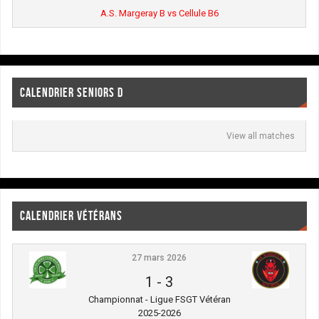
A.S. Margeray B vs Cellule B6
CALENDRIER SENIORS D
View all matches
CALENDRIER VÉTÉRANS
27 mars 2026
1
-
3
Championnat - Ligue FSGT Vétéran
2025-2026