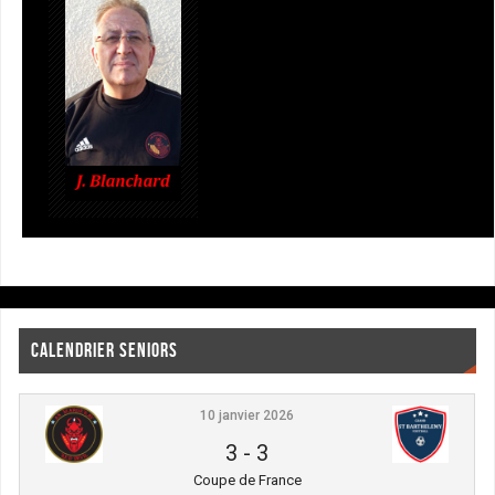
CALENDRIER SENIORS
10 janvier 2026
3
-
3
Coupe de France