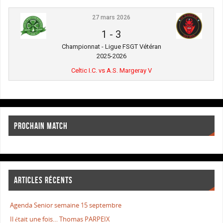
27 mars 2026
1
-
3
Championnat - Ligue FSGT Vétéran
2025-2026
Celtic I.C. vs A.S. Margeray V
PROCHAIN MATCH
ARTICLES RÉCENTS
Agenda Senior semaine 15 septembre
Il était une fois… Thomas PARPEIX