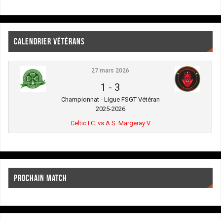
CALENDRIER VÉTÉRANS
27 mars 2026
1
-
3
Championnat - Ligue FSGT Vétéran
2025-2026
Celtic I.C. vs A.S. Margeray V
PROCHAIN MATCH