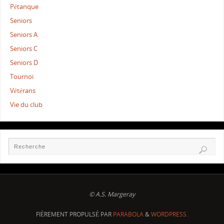
Pétanque
Seniors
Seniors A
Seniors C
Seniors D
Tournoi
Vétérans
Vie du club
© A.S. Margeray
FIÈREMENT PROPULSÉ PAR
PARABOLA
&
WORDPRESS.