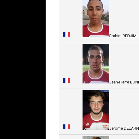
Brahim REDJIMI
Jean-Pierre BO
Jérôme DELAR