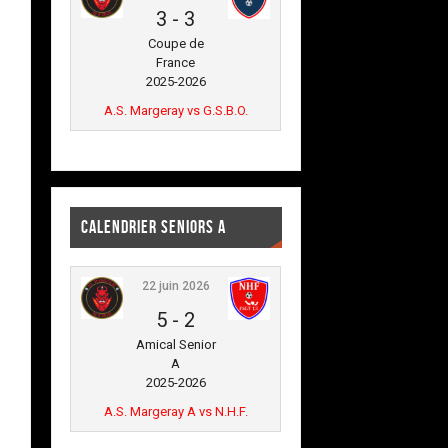
3
-
3
Coupe de
France
2025-2026
A.S. Margeray vs G.S.B.O.
CALENDRIER SENIORS A
22 juin 2026
5
-
2
Amical Senior
A
2025-2026
A.S. Margeray A vs N.H.F.