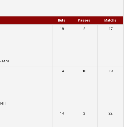
Buts
Passes
Matchs
18
8
17
-TANI
14
10
19
INTI
14
2
22