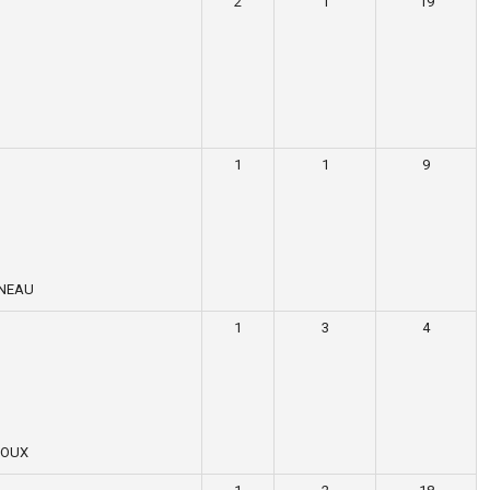
2
1
19
1
1
9
NNEAU
1
3
4
NOUX