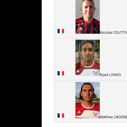
Nicolas COUTT
Ryad LONGO
Mathieu CADEN