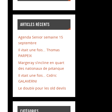
ARTICLES RÉCENTS
Agenda Senior semaine 15
septembre
Il était une fois… Thomas
PARPEIX
Margeray s’incline en quart
des nationaux de pétanque
Il était une fois… Cédric
GALAVERNI
Le doublé pour les old devils
CATÉGORIES