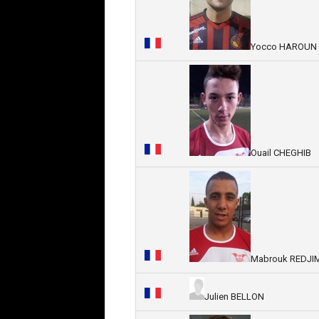
Yocco HAROUN
Ouail CHEGHIB
Mabrouk REDJI
Julien BELLON