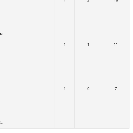
1
2
18
ON
1
1
11
1
0
7
EL