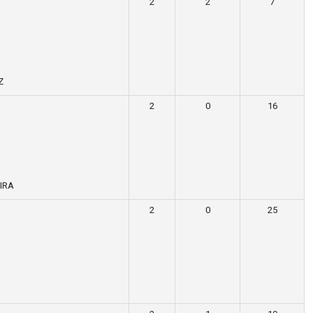
2
2
7
Z
2
0
16
IRA
2
0
25