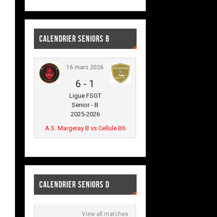
CALENDRIER SENIORS B
16 mars 2026
6
-
1
Ligue FSGT
Senior - B
2025-2026
A.S. Margeray B vs Cellule B6
CALENDRIER SENIORS D
View all matches