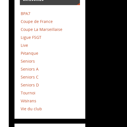
BPA7
Coupe de France
Coupe La Marseillaise
Ligue FSGT
Live
Pétanque
Seniors
Seniors A
Seniors C
Seniors D
Tournoi
Vétérans
Vie du club