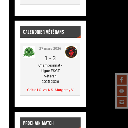
CALENDRIER VÉTÉRANS
27 mars 2026
1
-
3
Championnat -
Ligue FSGT
Vétéran
2025-2026
Celtic I.C. vs A.S. Margeray V
PROCHAIN MATCH