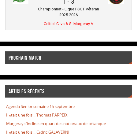
1
-
3
Championnat - Ligue FSGT Vétéran
2025-2026
Celtic I.C. vs A.S. Margeray V
PROCHAIN MATCH
ARTICLES RÉCENTS
Agenda Senior semaine 15 septembre
Il était une fois… Thomas PARPEIX
Margeray s’incline en quart des nationaux de pétanque
Il était une fois… Cédric GALAVERNI