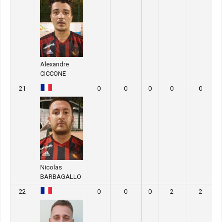
Alexandre
CICCONE
21
0
0
0
0
0
Nicolas
BARBAGALLO
22
0
0
0
2
2