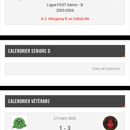
Ligue FSGT Senior - B
2025-2026
A.S. Margeray B vs Cellule B6
CALENDRIER SENIORS D
View all matches
CALENDRIER VÉTÉRANS
27 mars 2026
1
-
3