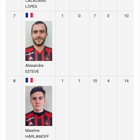
CALAZANS
LOPES
7
1
0
7
3
10
Alexandre
ESTEVE
8
1
1
10
4
14
Maxime
HARLAMOFF