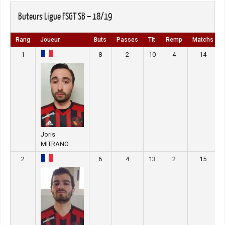
Buteurs Ligue FSGT SB – 18/19
Rang
Joueur
Buts
Passes
Tit
Remp
Matchs
1
8
2
10
4
14
Joris
MITRANO
2
6
4
13
2
15