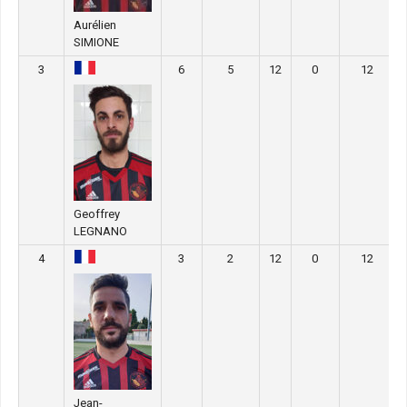
Aurélien
SIMIONE
3
6
5
12
0
12
Geoffrey
LEGNANO
4
3
2
12
0
12
Jean-