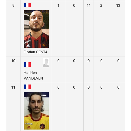
9
1
0
11
2
13
Florian GENTA
10
0
0
0
0
0
Hadrien
VANDEVEN
11
0
0
0
0
0