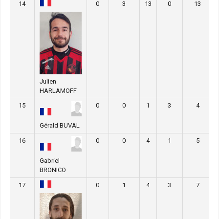
14
0
3
13
0
13
Julien
HARLAMOFF
15
0
0
1
3
4
Gérald BUVAL
16
0
0
4
1
5
Gabriel
BRONICO
17
0
1
4
3
7