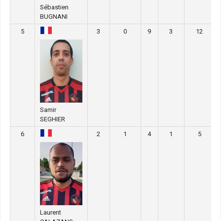
Sébastien
BUGNANI
5
3
0
9
3
12
Samir
SEGHIER
6
2
1
4
1
5
Laurent