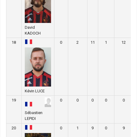
David
KADOCH
18
0
2
11
1
12
Kévin LUCE
19
0
0
0
0
0
Sébastien
LEPIDI
20
0
1
9
0
9