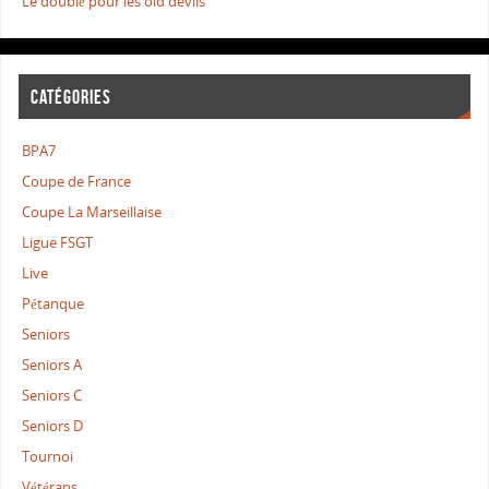
Le doublé pour les old devils
CATÉGORIES
BPA7
Coupe de France
Coupe La Marseillaise
Ligue FSGT
Live
Pétanque
Seniors
Seniors A
Seniors C
Seniors D
Tournoi
Vétérans