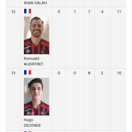
Watik SALAH
12
0
1
7
4
11
Romuald
AUDIFFRET
13
0
0
8
2
10
Hugo
DECONDE