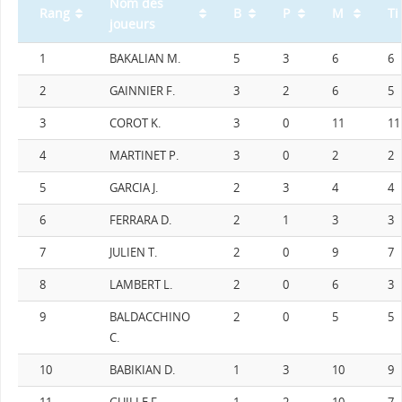
Nom des
Rang
B
P
M
Ti
joueurs
1
BAKALIAN M.
5
3
6
6
2
GAINNIER F.
3
2
6
5
3
COROT K.
3
0
11
11
4
MARTINET P.
3
0
2
2
5
GARCIA J.
2
3
4
4
6
FERRARA D.
2
1
3
3
7
JULIEN T.
2
0
9
7
8
LAMBERT L.
2
0
6
3
9
BALDACCHINO
2
0
5
5
C.
10
BABIKIAN D.
1
3
10
9