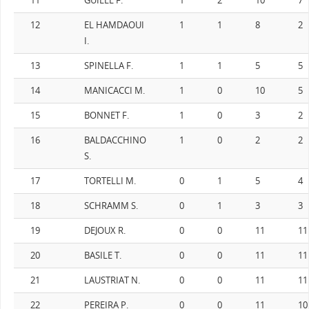
11
GUILLE F.
1
2
10
7
12
EL HAMDAOUI
1
1
8
2
I.
13
SPINELLA F.
1
1
5
5
14
MANICACCI M.
1
0
10
5
15
BONNET F.
1
0
3
2
16
BALDACCHINO
1
0
2
2
S.
17
TORTELLI M.
0
1
5
4
18
SCHRAMM S.
0
1
3
3
19
DEJOUX R.
0
0
11
11
20
BASILE T.
0
0
11
11
21
LAUSTRIAT N.
0
0
11
11
22
PEREIRA P.
0
0
11
10