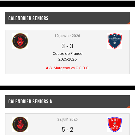
CALENDRIER SENIORS
10 janvier 2026
3
-
3
Coupe de France
2025-2026
A.S. Margeray vs G.S.B.O.
CALENDRIER SENIORS A
22 juin 2026
5
-
2