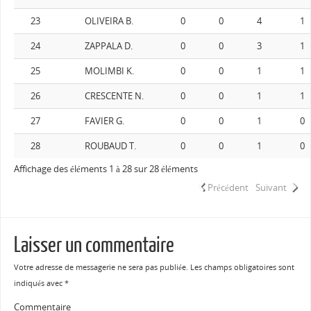
23
OLIVEIRA B.
0
0
4
1
24
ZAPPALA D.
0
0
3
1
25
MOLIMBI K.
0
0
1
1
26
CRESCENTE N.
0
0
1
1
27
FAVIER G.
0
0
1
0
28
ROUBAUD T.
0
0
1
0
Affichage des éléments 1 à 28 sur 28 éléments
Précédent
Suivant
Laisser un commentaire
Votre adresse de messagerie ne sera pas publiée.
Les champs obligatoires sont
indiqués avec
*
Commentaire