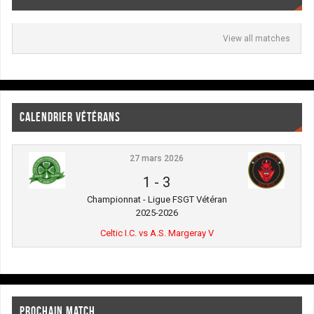
View all matches
CALENDRIER VÉTÉRANS
27 mars 2026
1
-
3
Championnat - Ligue FSGT Vétéran
2025-2026
Celtic I.C. vs A.S. Margeray V
PROCHAIN MATCH