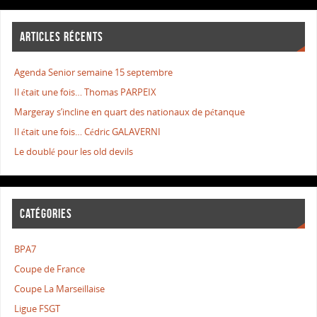
ARTICLES RÉCENTS
Agenda Senior semaine 15 septembre
Il était une fois… Thomas PARPEIX
Margeray s’incline en quart des nationaux de pétanque
Il était une fois… Cédric GALAVERNI
Le doublé pour les old devils
CATÉGORIES
BPA7
Coupe de France
Coupe La Marseillaise
Ligue FSGT