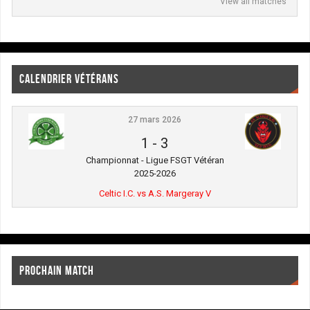
View all matches
CALENDRIER VÉTÉRANS
27 mars 2026
1
-
3
Championnat - Ligue FSGT Vétéran
2025-2026
Celtic I.C. vs A.S. Margeray V
PROCHAIN MATCH