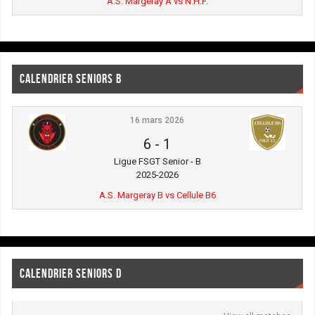
A.S. Margeray A vs N.H.F.
CALENDRIER SENIORS B
16 mars 2026
6
-
1
Ligue FSGT Senior - B
2025-2026
A.S. Margeray B vs Cellule B6
CALENDRIER SENIORS D