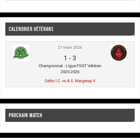
CALENDRIER VÉTÉRANS
27 mars 2026
1
-
3
Championnat - Ligue FSGT Vétéran
2025-2026
Celtic I.C. vs A.S. Margeray V
PROCHAIN MATCH