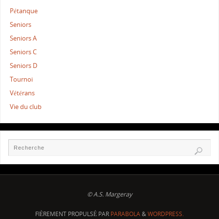
Pétanque
Seniors
Seniors A
Seniors C
Seniors D
Tournoi
Vétérans
Vie du club
© A.S. Margeray
FIÈREMENT PROPULSÉ PAR
PARABOLA
&
WORDPRESS.