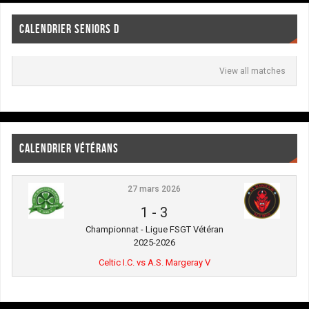
CALENDRIER SENIORS D
View all matches
CALENDRIER VÉTÉRANS
27 mars 2026
1
-
3
Championnat - Ligue FSGT Vétéran
2025-2026
Celtic I.C. vs A.S. Margeray V