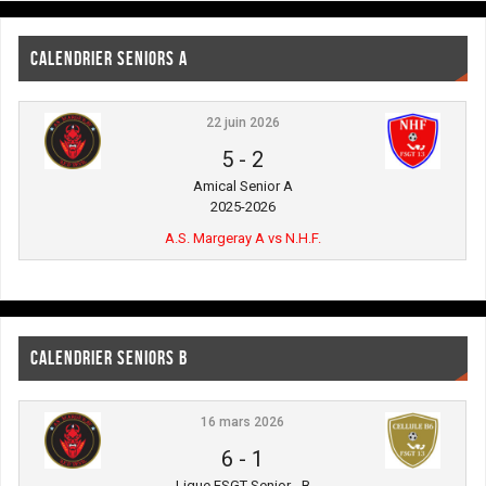
CALENDRIER SENIORS A
22 juin 2026
5
-
2
Amical Senior A
2025-2026
A.S. Margeray A vs N.H.F.
CALENDRIER SENIORS B
16 mars 2026
6
-
1
Ligue FSGT Senior - B