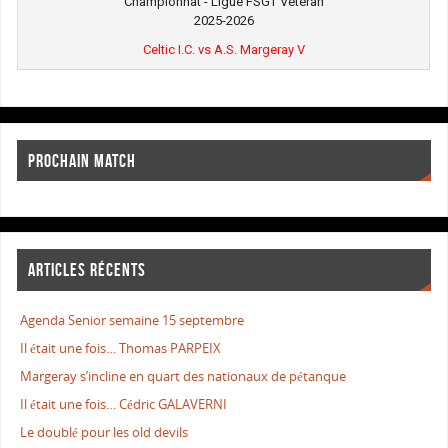
Championnat - Ligue FSGT Vétéran
2025-2026
Celtic I.C. vs A.S. Margeray V
PROCHAIN MATCH
ARTICLES RÉCENTS
Agenda Senior semaine 15 septembre
Il était une fois… Thomas PARPEIX
Margeray s’incline en quart des nationaux de pétanque
Il était une fois… Cédric GALAVERNI
Le doublé pour les old devils