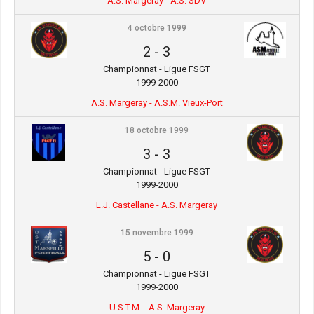
A.S. Margeray - A.S. SDV
4 octobre 1999
2
-
3
Championnat - Ligue FSGT
1999-2000
A.S. Margeray - A.S.M. Vieux-Port
18 octobre 1999
3
-
3
Championnat - Ligue FSGT
1999-2000
L.J. Castellane - A.S. Margeray
15 novembre 1999
5
-
0
Championnat - Ligue FSGT
1999-2000
U.S.T.M. - A.S. Margeray