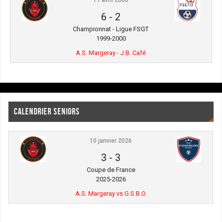
17 avril 2000
6
-
2
Championnat - Ligue FSGT
1999-2000
A.S. Margeray - J.B. Café
CALENDRIER SENIORS
10 janvier 2026
3
-
3
Coupe de France
2025-2026
A.S. Margeray vs G.S.B.O.