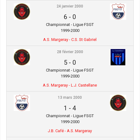
24 janvier 2000
6
-
0
Championnat - Ligue FSGT
1999-2000
A.S. Margeray - C.S. St Gabriel
28 février 2000
5
-
0
Championnat - Ligue FSGT
1999-2000
A.S. Margeray - L.J. Castellane
13 mars 2000
1
-
4
Championnat - Ligue FSGT
1999-2000
J.B. Café - A.S. Margeray