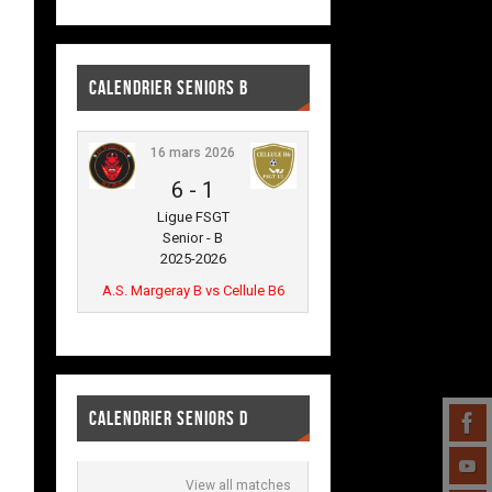
CALENDRIER SENIORS B
16 mars 2026
6
-
1
Ligue FSGT
Senior - B
2025-2026
A.S. Margeray B vs Cellule B6
CALENDRIER SENIORS D
View all matches