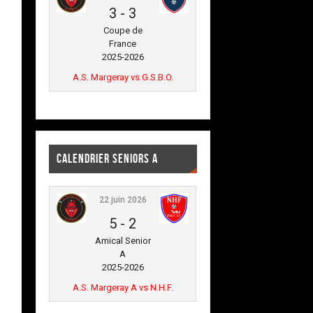
3
-
3
Coupe de
France
2025-2026
A.S. Margeray vs G.S.B.O.
CALENDRIER SENIORS A
22 juin 2026
5
-
2
Amical Senior
A
2025-2026
A.S. Margeray A vs N.H.F.