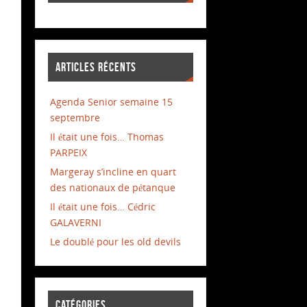
ARTICLES RÉCENTS
Agenda Senior semaine 15
septembre
Il était une fois… Thomas
PARPEIX
Margeray s’incline en quart
des nationaux de pétanque
Il était une fois… Cédric
GALAVERNI
Le doublé pour les old devils
CATÉGORIES