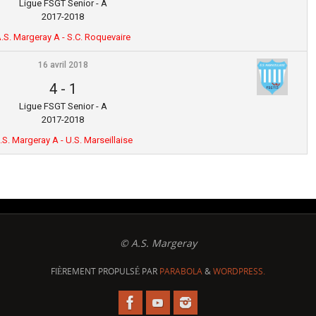
Ligue FSGT Senior - A
2017-2018
.S. Margeray A - S.C. Roquevaire
16 avril 2018
4
-
1
Ligue FSGT Senior - A
2017-2018
.S. Margeray A - U.S. Marseillaise
© A.S. Margeray
FIÈREMENT PROPULSÉ PAR
PARABOLA
&
WORDPRESS.