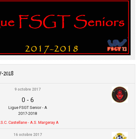
17-2018
9 octobre 2017
0
-
6
Ligue FSGT Senior - A
2017-2018
.S.C. Castellane - A.S. Margeray A
16 octobre 2017