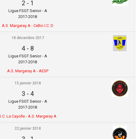
2
-
1
Ligue FSGT Senior - A
2017-2018
A.S. Margeray A - Celtic I.C. D
18 décembre 2017
4
-
8
Ligue FSGT Senior - A
2017-2018
A.S. Margeray A - AESP
15 janvier 2018
3
-
4
Ligue FSGT Senior - A
2017-2018
S.C. La Cayolle - A.S. Margeray A
22 janvier 2018