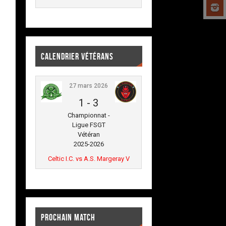
CALENDRIER VÉTÉRANS
27 mars 2026
1
-
3
Championnat -
Ligue FSGT
Vétéran
2025-2026
Celtic I.C. vs A.S. Margeray V
PROCHAIN MATCH