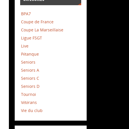
BPA7
Coupe de France
Coupe La Marseillaise
Ligue FSGT
Live
Pétanque
Seniors
Seniors A
Seniors C
Seniors D
Tournoi
Vétérans
Vie du club