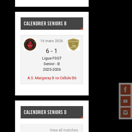
CALENDRIER SENIORS B
16 mars 2026
6
-
1
Ligue FSGT
Senior - B
2025-2026
A.S. Margeray B vs Cellule B6
CALENDRIER SENIORS D
View all matches