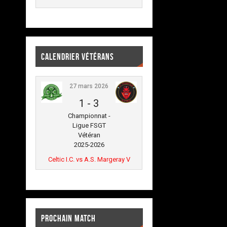
CALENDRIER VÉTÉRANS
27 mars 2026
1
-
3
Championnat -
Ligue FSGT
Vétéran
2025-2026
Celtic I.C. vs A.S. Margeray V
PROCHAIN MATCH