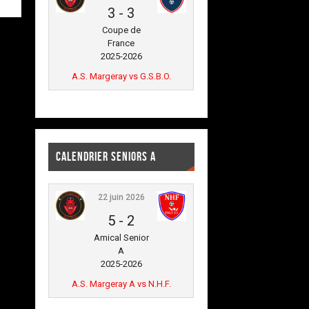
3
-
3
Coupe de
France
2025-2026
A.S. Margeray vs G.S.B.O.
CALENDRIER SENIORS A
22 juin 2026
5
-
2
Amical Senior
A
2025-2026
A.S. Margeray A vs N.H.F.