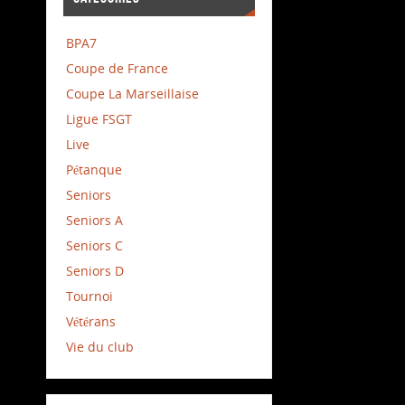
BPA7
Coupe de France
Coupe La Marseillaise
Ligue FSGT
Live
Pétanque
Seniors
Seniors A
Seniors C
Seniors D
Tournoi
Vétérans
Vie du club