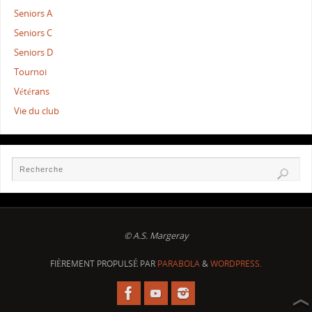
Seniors A
Seniors C
Seniors D
Tournoi
Vétérans
Vie du club
© A.S. Margeray
FIÈREMENT PROPULSÉ PAR
PARABOLA
&
WORDPRESS.