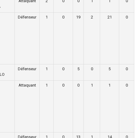
Attaquant
2
0
0
1
1
0
A
Défenseur
1
0
19
2
21
0
Défenseur
1
0
5
0
5
0
LLO
Attaquant
1
0
0
1
1
0
Défenseur
1
0
13
1
14
0