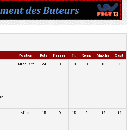
Position
Buts
Passes
Tit
Remp
Matchs
Capit
Attaquant
24
0
18
0
18
1
en
Milieu
15
0
15
3
18
14