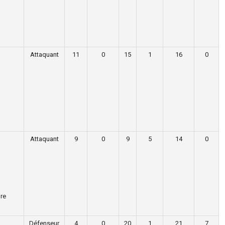
Attaquant
11
0
15
1
16
0
Attaquant
9
0
9
5
14
0
re
Défenseur
4
0
20
1
21
7