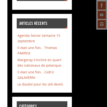
ARTICLES RÉCENTS
Agenda Senior semaine 15
septembre
Il était une fois… Thomas
PARPEIX
Margeray s’incline en quart
des nationaux de pétanque
Il était une fois… Cédric
GALAVERNI
Le doublé pour les old devils
CATÉGORIES