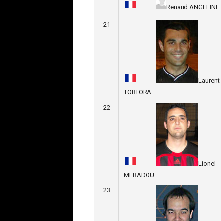
Renaud ANGELINI
21
Laurent
TORTORA
22
Lionel
MERADOU
23