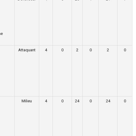
ne
Attaquant
4
0
2
0
2
0
Milieu
4
0
24
0
24
0