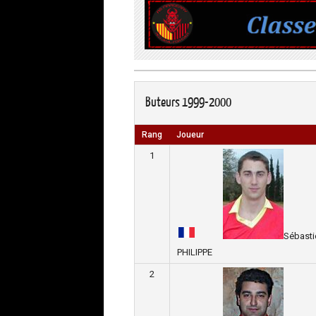
Buteurs 1999-2000
Rang
Joueur
1
Sébasti
PHILIPPE
2