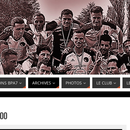
ONS BPA7
ARCHIVES
PHOTOS
LE CLUB
L
000