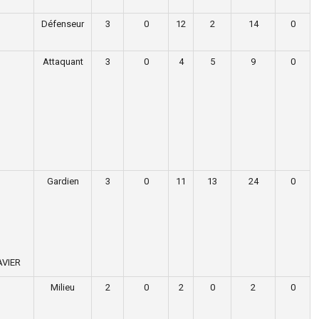
Défenseur
3
0
12
2
14
0
Attaquant
3
0
4
5
9
0
l
Gardien
3
0
11
13
24
0
FAVIER
Milieu
2
0
2
0
2
0