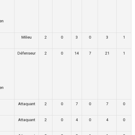
en
Milieu
2
0
3
0
3
1
Défenseur
2
0
14
7
21
1
en
Attaquant
2
0
7
0
7
0
Attaquant
2
0
4
0
4
0