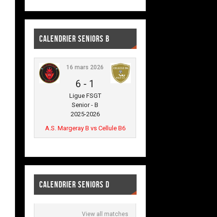
CALENDRIER SENIORS B
16 mars 2026
6
-
1
Ligue FSGT
Senior - B
2025-2026
A.S. Margeray B vs Cellule B6
CALENDRIER SENIORS D
View all matches