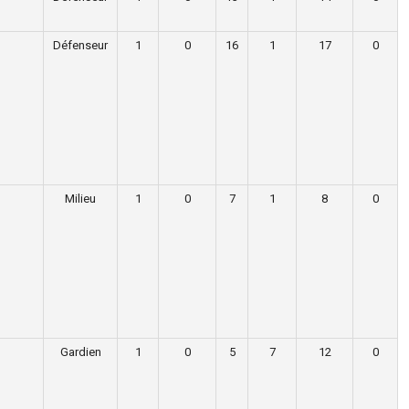
Défenseur
1
0
16
1
17
0
Milieu
1
0
7
1
8
0
Gardien
1
0
5
7
12
0