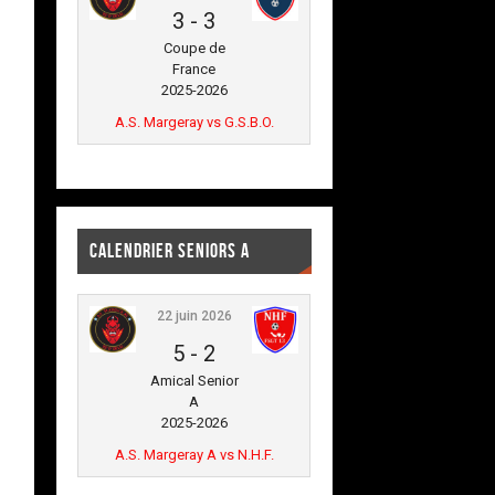
3
-
3
Coupe de
France
2025-2026
A.S. Margeray vs G.S.B.O.
CALENDRIER SENIORS A
22 juin 2026
5
-
2
Amical Senior
A
2025-2026
A.S. Margeray A vs N.H.F.