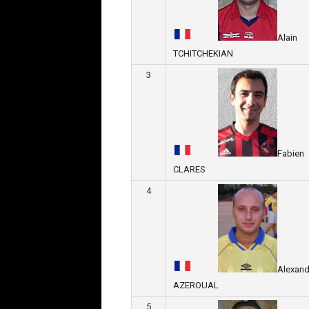
Alain
TCHITCHEKIAN
3
Fabien
CLARES
4
Alexand
AZEROUAL
5