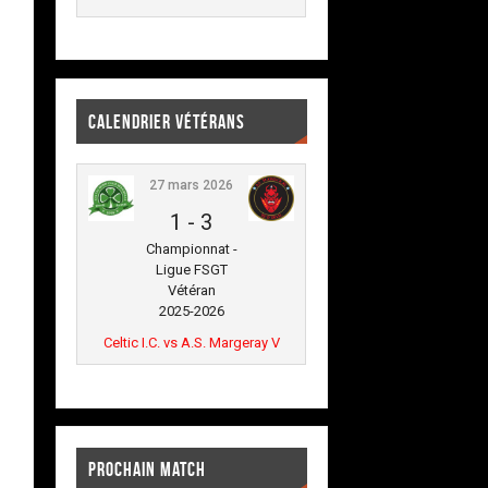
CALENDRIER VÉTÉRANS
27 mars 2026
1
-
3
Championnat -
Ligue FSGT
Vétéran
2025-2026
Celtic I.C. vs A.S. Margeray V
PROCHAIN MATCH