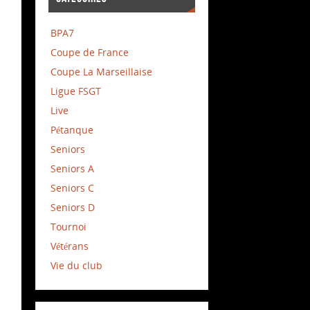
BPA7
Coupe de France
Coupe La Marseillaise
Ligue FSGT
Live
Pétanque
Seniors
Seniors A
Seniors C
Seniors D
Tournoi
Vétérans
Vie du club