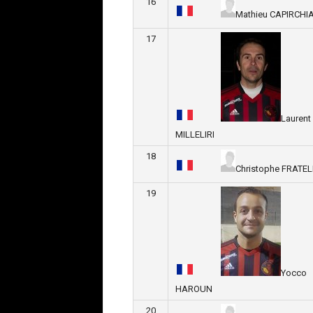
16
Mathieu CAPIRCHI
17
Laurent
MILLELIRI
18
Christophe FRATE
19
Yocco
HAROUN
20