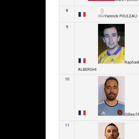
8
Yannick POULEAU
9
Raphaë
ALBERGHI
10
Gilles 
11